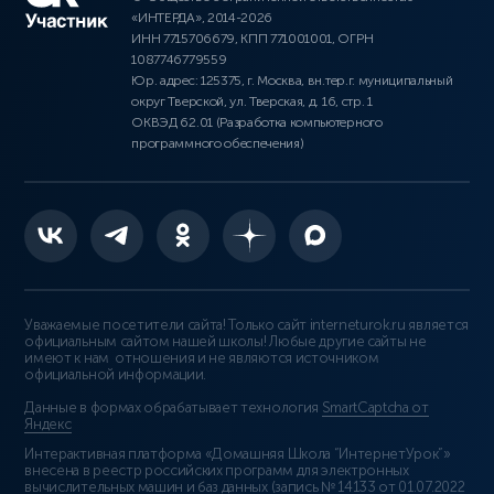
«ИНТЕРДА», 2014-2026
ИНН 7715706679, КПП 771001001, ОГРН
1087746779559
Юр. адрес: 125375, г. Москва, вн.тер.г. муниципальный
округ Тверской, ул. Тверская, д. 16, стр. 1
ОКВЭД 62.01 (Разработка компьютерного
программного обеспечения)
Уважаемые посетители сайта! Только сайт interneturok.ru является
официальным сайтом нашей школы! Любые другие сайты не
имеют к нам отношения и не являются источником
официальной информации.
Данные в формах обрабатывает технология
SmartCaptcha от
Яндекс
Интерактивная платформа «Домашняя Школа “ИнтернетУрок”»
внесена в реестр российских программ для электронных
вычислительных машин и баз данных (
запись № 14133 от 01.07.2022