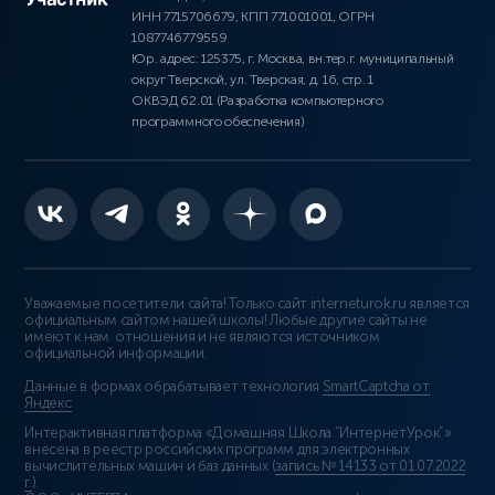
ИНН 7715706679, КПП 771001001, ОГРН
1087746779559
Юр. адрес: 125375, г. Москва, вн.тер.г. муниципальный
округ Тверской, ул. Тверская, д. 16, стр. 1
ОКВЭД 62.01 (Разработка компьютерного
программного обеспечения)
Уважаемые посетители сайта! Только сайт interneturok.ru является
официальным сайтом нашей школы! Любые другие сайты не
имеют к нам отношения и не являются источником
официальной информации.
Данные в формах обрабатывает технология
SmartCaptcha от
Яндекс
Интерактивная платформа «Домашняя Школа “ИнтернетУрок”»
внесена в реестр российских программ для электронных
вычислительных машин и баз данных (
запись № 14133 от 01.07.2022
г.
).