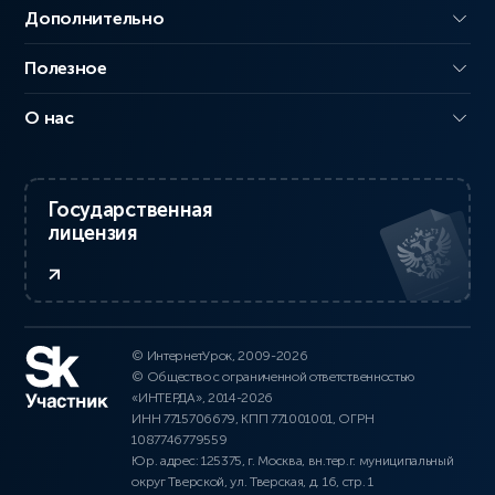
Дополнительно
Полезное
О нас
Государственная
лицензия
© ИнтернетУрок, 2009-2026
© Общество с ограниченной ответственностью
«ИНТЕРДА», 2014-2026
ИНН 7715706679, КПП 771001001, ОГРН
1087746779559
Юр. адрес: 125375, г. Москва, вн.тер.г. муниципальный
округ Тверской, ул. Тверская, д. 16, стр. 1