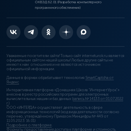
ОКВЭД 62.01 (Разработка компьютерного
программного обеспечения)
Уважаемые посетители сайта! Только сайт interneturok.ru является
официальным сайтом нашей школы! Любые другие сайты не
имеют к нам отношения и не являются источником
официальной информации.
Данные в формах обрабатывает технология
SmartCaptcha от
Яндекс
Интерактивная платформа «Домашняя Школа “ИнтернетУрок”»
внесена в реестр российских программ для электронных
вычислительных машин и баз данных (
запись № 14133 от 01.07.2022
г.
).
ООО «ИНТЕРДА» осуществляет деятельность в сфере
информационных технологий (код вида деятельности согласно
перечню, утверждённому Приказом Минцифры № 449 от
11.05.2023: 16.01)
Подробнее о платформе
.
Форматы предоставления доступа к платформе и стоимость
.