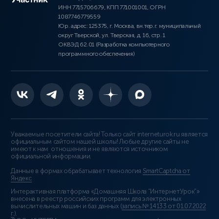
ИНН 7715706679, КПП 771001001, ОГРН
1087746779559
Юр. адрес: 125375, г. Москва, вн.тер.г. муниципальный
округ Тверской, ул. Тверская, д. 16, стр. 1
ОКВЭД 62.01 (Разработка компьютерного
программного обеспечения)
Уважаемые посетители сайта! Только сайт interneturok.ru является
официальным сайтом нашей школы! Любые другие сайты не
имеют к нам отношения и не являются источником
официальной информации.
Данные в формах обрабатывает технология
SmartCaptcha от
Яндекс
Интерактивная платформа «Домашняя Школа “ИнтернетУрок”»
внесена в реестр российских программ для электронных
вычислительных машин и баз данных (
запись № 14133 от 01.07.2022
г.
).