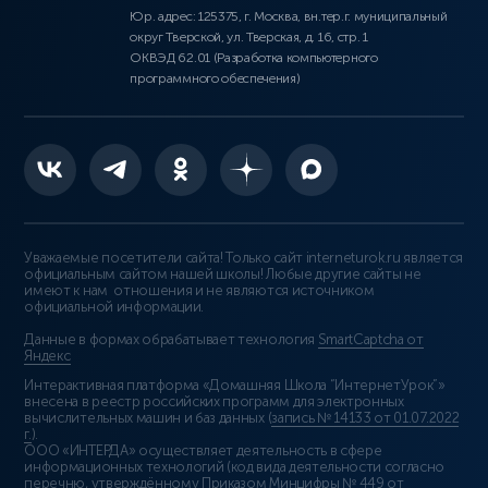
Юр. адрес: 125375, г. Москва, вн.тер.г. муниципальный
округ Тверской, ул. Тверская, д. 16, стр. 1
ОКВЭД 62.01 (Разработка компьютерного
программного обеспечения)
Уважаемые посетители сайта! Только сайт interneturok.ru является
официальным сайтом нашей школы! Любые другие сайты не
имеют к нам отношения и не являются источником
официальной информации.
Данные в формах обрабатывает технология
SmartCaptcha от
Яндекс
Интерактивная платформа «Домашняя Школа “ИнтернетУрок”»
внесена в реестр российских программ для электронных
вычислительных машин и баз данных (
запись № 14133 от 01.07.2022
г.
).
ООО «ИНТЕРДА» осуществляет деятельность в сфере
информационных технологий (код вида деятельности согласно
перечню, утверждённому Приказом Минцифры № 449 от