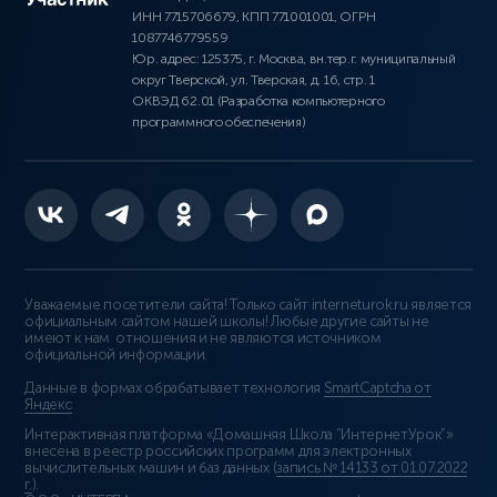
ИНН 7715706679, КПП 771001001, ОГРН
1087746779559
Юр. адрес: 125375, г. Москва, вн.тер.г. муниципальный
округ Тверской, ул. Тверская, д. 16, стр. 1
ОКВЭД 62.01 (Разработка компьютерного
программного обеспечения)
Уважаемые посетители сайта! Только сайт interneturok.ru является
официальным сайтом нашей школы! Любые другие сайты не
имеют к нам отношения и не являются источником
официальной информации.
Данные в формах обрабатывает технология
SmartCaptcha от
Яндекс
Интерактивная платформа «Домашняя Школа “ИнтернетУрок”»
внесена в реестр российских программ для электронных
вычислительных машин и баз данных (
запись № 14133 от 01.07.2022
г.
).