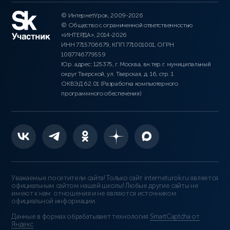
© ИнтернетУрок, 2009-2026
© Общество с ограниченной ответственностью
«ИНТЕРДА», 2014-2026
ИНН 7715706679, КПП 771001001, ОГРН
1087746779559
Юр. адрес: 125375, г. Москва, вн.тер.г. муниципальный
округ Тверской, ул. Тверская, д. 16, стр. 1
ОКВЭД 62.01 (Разработка компьютерного
программного обеспечения)
Уважаемые посетители сайта! Только сайт interneturok.ru является
официальным сайтом нашей школы! Любые другие сайты не
имеют к нам отношения и не являются источником
официальной информации.
Данные в формах обрабатывает технология
SmartCaptcha от
Яндекс