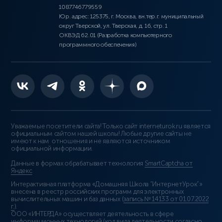
1087746779559
Юр. адрес: 125375, г. Москва, вн.тер.г. муниципальный
округ Тверской, ул. Тверская, д. 16, стр. 1
ОКВЭД 62.01 (Разработка компьютерного
программного обеспечения)
Уважаемые посетители сайта! Только сайт interneturok.ru является
официальным сайтом нашей школы! Любые другие сайты не
имеют к нам отношения и не являются источником
официальной информации.
Данные в формах обрабатывает технология
SmartCaptcha от
Яндекс
Интерактивная платформа «Домашняя Школа “ИнтернетУрок”»
внесена в реестр российских программ для электронных
вычислительных машин и баз данных (
запись № 14133 от 01.07.2022
г.
).
ООО «ИНТЕРДА» осуществляет деятельность в сфере
информационных технологий (код вида деятельности согласно