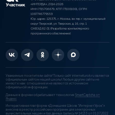
«ИНТЕРДА», 2014-2026
ИНН 7715706679, КПП 771001001, ОГРН
1087746779559
Юр. адрес: 125375, г. Москва, вн.тер.г. муниципальный
округ Тверской, ул. Тверская, д. 16, стр. 1
ОКВЭД 62.01 (Разработка компьютерного
программного обеспечения)
Уважаемые посетители сайта! Только сайт interneturok.ru является
официальным сайтом нашей школы! Любые другие сайты не
имеют к нам отношения и не являются источником
официальной информации.
Данные в формах обрабатывает технология
SmartCaptcha от
Яндекс
Интерактивная платформа «Домашняя Школа “ИнтернетУрок”»
внесена в реестр российских программ для электронных
вычислительных машин и баз данных (
запись № 14133 от 01.07.2022