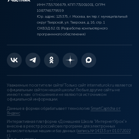
ИНН 7715706679, КПП 771001001, ОГРН
1087746779559
Юр. адрес: 125375, г. Москва, вн.тер.г. муниципальный
округ Тверской, ул. Тверская, д. 16, стр. 1
ОКВЭД 62.01 (Разработка компьютерного
программного обеспечения)
Уважаемые посетители сайта! Только сайт interneturok.ru является
официальным сайтом нашей школы! Любые другие сайты не
имеют к нам отношения и не являются источником
официальной информации.
Данные в формах обрабатывает технология
SmartCaptcha от
Яндекс
Интерактивная платформа «Домашняя Школа “ИнтернетУрок”»
внесена в реестр российских программ для электронных
вычислительных машин и баз данных (
запись № 14133 от 01.07.2022
г.
).