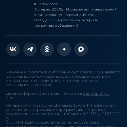
1087746779559
Юр. адрес: 125375, г. Москва, вн.тер.г. муниципальный
округ Тверской, ул. Тверская, д. 16, стр. 1
ОКВЭД 62.01 (Разработка компьютерного
программного обеспечения)
Уважаемые посетители сайта! Только сайт interneturok.ru является
официальным сайтом нашей школы! Любые другие сайты не
имеют к нам отношения и не являются источником
официальной информации.
Данные в формах обрабатывает технология
SmartCaptcha от
Яндекс
Интерактивная платформа «Домашняя Школа “ИнтернетУрок”»
внесена в реестр российских программ для электронных
вычислительных машин и баз данных (
запись № 14133 от 01.07.2022
г.
).
ООО «ИНТЕРДА» осуществляет деятельность в сфере
информационных технологий (код вида деятельности согласно