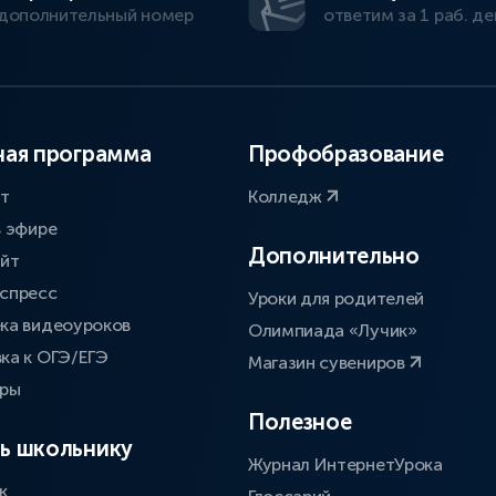
дополнительный номер
ответим за 1 раб. де
ая программа
Профобразование
ат
Колледж
в эфире
Дополнительно
айт
спресс
Уроки для родителей
ка видеоуроков
Олимпиада «Лучик»
ка к ОГЭ/ЕГЭ
Магазин сувениров
оры
Полезное
ь школьнику
Журнал ИнтернетУрока
к