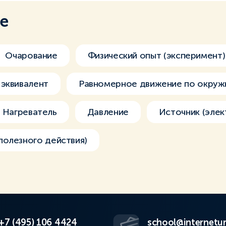
ме
Очарование
Физический опыт (эксперимент)
эквивалент
Равномерное движение по окруж
Нагреватель
Давление
Источник (элек
олезного действия)
+7 (495) 106 4424
school@internetur