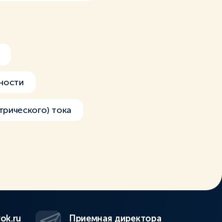
ности
трического) тока
ok.ru
Приемная директора