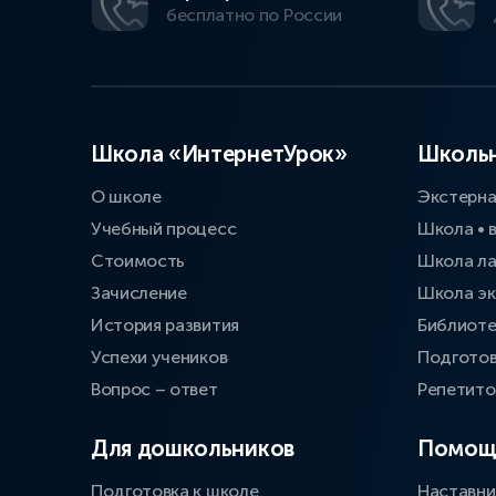
бесплатно по России
Школа «ИнтернетУрок»
Школьн
О школе
Экстерн
Учебный процесс
Школа • 
Стоимость
Школа л
Зачисление
Школа эк
История развития
Библиоте
Успехи учеников
Подготов
Вопрос – ответ
Репетит
Для дошкольников
Помощ
Подготовка к школе
Наставни