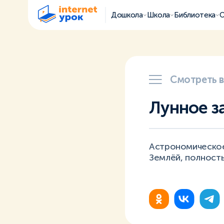
Дошкола
Школа
Библиотека
О
Смотреть 
Лунное з
Астрономическое 
Землёй, полность