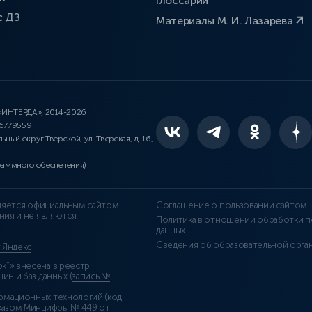
Глоссарий
с ДЗ
Материалы М. И. Лазарева
 «ИНТЕРДА», 2014-2026
46779559
льный округ Тверской, ул. Тверская, д. 16,
раммного обеспечения)
является официальным сайтом
Соглашение о пользовании сайтом
ния и не являются
Политика в отношении обработки п
данных
Сведения об образовательной орга
т Яндекс
”» внесена в реестр
н и баз данных (
запись №
рмационных технологий (код
казом Минцифры № 449 от