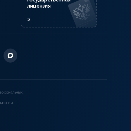
лицензия
ерсональных
низации