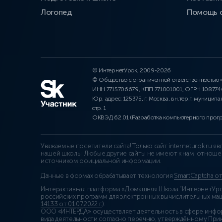
Логопед
Помощь 
© ИнтернетУрок, 2009-2026
© Общество с ограниченной ответственностью
ИНН 7715706679, КПП 771001001, ОГРН 10877
Юр. адрес: 125375, г. Москва, вн.тер.г. муниципа
стр. 1
ОКВЭД 62.01 (Разработка компьютерного прог
Уважаемые посетители сайта! Только сайт interneturok.ru 
нашей школы! Любые другие сайты не имеют к нам отноше
источником официальной информации.
Данные в формах обрабатывает технология
SmartCaptcha о
Интерактивная платформа «Домашняя Школа “ИнтернетУрок
российских программ для электронных вычислительных маши
14133 от 01.07.2022 г.
).
ООО «ИНТЕРДА» осуществляет деятельность в сфере инфо
вида деятельности согласно перечню, утверждённому При