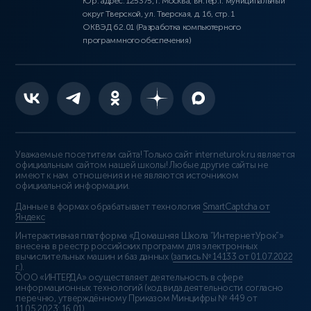
Юр. адрес: 125375, г. Москва, вн.тер.г. муниципальный
округ Тверской, ул. Тверская, д. 16, стр. 1
ОКВЭД 62.01 (Разработка компьютерного
программного обеспечения)
Уважаемые посетители сайта! Только сайт interneturok.ru является
официальным сайтом нашей школы! Любые другие сайты не
имеют к нам отношения и не являются источником
официальной информации.
Данные в формах обрабатывает технология
SmartCaptcha от
Яндекс
Интерактивная платформа «Домашняя Школа “ИнтернетУрок”»
внесена в реестр российских программ для электронных
вычислительных машин и баз данных (
запись № 14133 от 01.07.2022
г.
).
ООО «ИНТЕРДА» осуществляет деятельность в сфере
информационных технологий (код вида деятельности согласно
перечню, утверждённому Приказом Минцифры № 449 от
11.05.2023: 16.01)