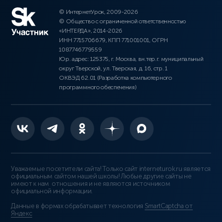
© ИнтернетУрок, 2009-2026
© Общество с ограниченной ответственностью
«ИНТЕРДА», 2014-2026
ИНН 7715706679, КПП 771001001, ОГРН
1087746779559
Юр. адрес: 125375, г. Москва, вн.тер.г. муниципальный
округ Тверской, ул. Тверская, д. 16, стр. 1
ОКВЭД 62.01 (Разработка компьютерного
программного обеспечения)
Уважаемые посетители сайта! Только сайт interneturok.ru является
официальным сайтом нашей школы! Любые другие сайты не
имеют к нам отношения и не являются источником
официальной информации.
Данные в формах обрабатывает технология
SmartCaptcha от
Яндекс