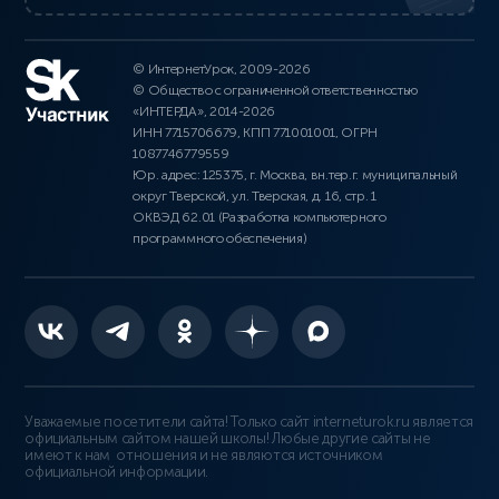
© ИнтернетУрок, 2009-2026
© Общество с ограниченной ответственностью
«ИНТЕРДА», 2014-2026
ИНН 7715706679, КПП 771001001, ОГРН
1087746779559
Юр. адрес: 125375, г. Москва, вн.тер.г. муниципальный
округ Тверской, ул. Тверская, д. 16, стр. 1
ОКВЭД 62.01 (Разработка компьютерного
программного обеспечения)
Уважаемые посетители сайта! Только сайт interneturok.ru является
официальным сайтом нашей школы! Любые другие сайты не
имеют к нам отношения и не являются источником
официальной информации.