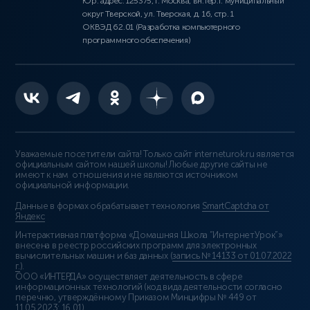
Юр. адрес: 125375, г. Москва, вн.тер.г. муниципальный
округ Тверской, ул. Тверская, д. 16, стр. 1
ОКВЭД 62.01 (Разработка компьютерного
программного обеспечения)
Уважаемые посетители сайта! Только сайт interneturok.ru является
официальным сайтом нашей школы! Любые другие сайты не
имеют к нам отношения и не являются источником
официальной информации.
Данные в формах обрабатывает технология
SmartCaptcha от
Яндекс
Интерактивная платформа «Домашняя Школа “ИнтернетУрок”»
внесена в реестр российских программ для электронных
вычислительных машин и баз данных (
запись № 14133 от 01.07.2022
г.
).
ООО «ИНТЕРДА» осуществляет деятельность в сфере
информационных технологий (код вида деятельности согласно
перечню, утверждённому Приказом Минцифры № 449 от
11.05.2023: 16.01)