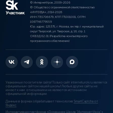
© ИнтернетУрок, 2009-2026
© Общество с ограниченной ответственностью
«ИНТЕРДА», 2014-2026
ИНН 7715706679, КПП 771001001, ОГРН
1087746779559
Юр. адрес: 125375, г. Москва, вн.тер.г. муниципальный
округ Тверской, ул. Тверская, д. 16, стр. 1
ОКВЭД 62.01 (Разработка компьютерного
программного обеспечения)
Уважаемые посетители сайта! Только сайт interneturok.ru является
официальным сайтом нашей школы! Любые другие сайты не
имеют к нам отношения и не являются источником
официальной информации.
Данные в формах обрабатывает технология
SmartCaptcha от
Яндекс
Интерактивная платформа «Домашняя Школа “ИнтернетУрок”»