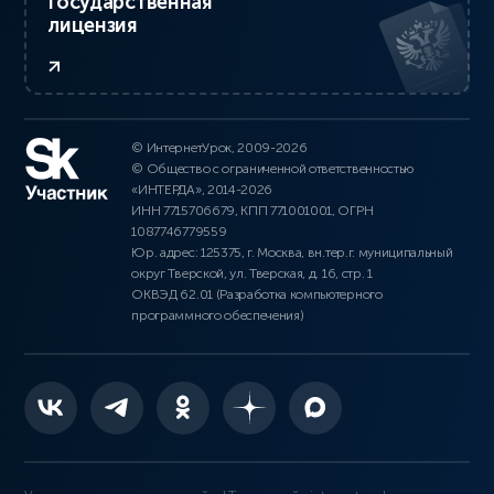
Государственная
лицензия
© ИнтернетУрок, 2009-2026
© Общество с ограниченной ответственностью
«ИНТЕРДА», 2014-2026
ИНН 7715706679, КПП 771001001, ОГРН
1087746779559
Юр. адрес: 125375, г. Москва, вн.тер.г. муниципальный
округ Тверской, ул. Тверская, д. 16, стр. 1
ОКВЭД 62.01 (Разработка компьютерного
программного обеспечения)