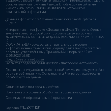
Уважаемые посетители сайта! Только сайт interneturok.ru является
официальным сайтом нашей школы! Любые другие сайты не
имеют к нам отношения и не являются источником
официальной информации.
Данные в формах обрабатывает технология
SmartCaptcha от
Яндекс
Интерактивная платформа «Домашняя Школа “ИнтернетУрок”»
внесена в реестр российских программ для электронных
вычислительных машин и баз данных (
запись № 14133 от 01.07.2022
г.
).
ООО «ИНТЕРДА» осуществляет деятельность в сфере
информационных технологий (код вида деятельности согласно
перечню, утверждённому Приказом Минцифры № 449 от
11.05.2023: 16.01)
Подробнее о платформе
.
Форматы предоставления доступа к платформе и стоимость
.
Для повышения удобства работы с сайтом мы используем файлы
cookie и веб-аналитику. Оставаясь на сайте, вы соглашаетесь на
обработку таких данных.
Соглашение о пользовании сайтом
Политика в отношении обработки персональных данных
Сведения об образовательной организации