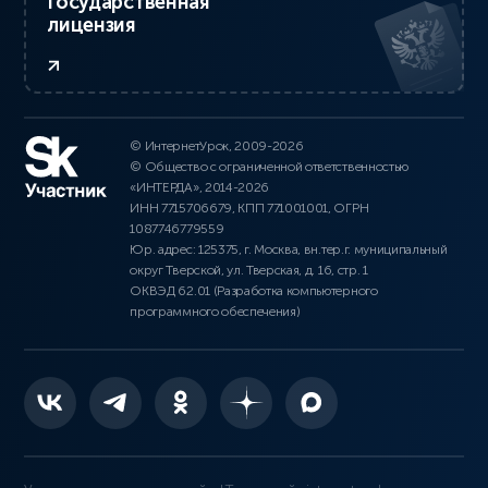
Государственная
лицензия
© ИнтернетУрок, 2009-2026
© Общество с ограниченной ответственностью
«ИНТЕРДА», 2014-2026
ИНН 7715706679, КПП 771001001, ОГРН
1087746779559
Юр. адрес: 125375, г. Москва, вн.тер.г. муниципальный
округ Тверской, ул. Тверская, д. 16, стр. 1
ОКВЭД 62.01 (Разработка компьютерного
программного обеспечения)