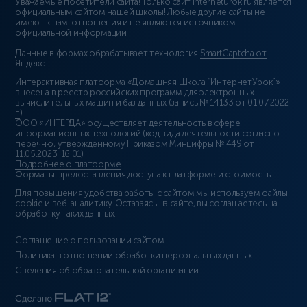
Уважаемые посетители сайта! Только сайт interneturok.ru является
официальным сайтом нашей школы! Любые другие сайты не
имеют к нам отношения и не являются источником
официальной информации.
Данные в формах обрабатывает технология
SmartCaptcha от
Яндекс
Интерактивная платформа «Домашняя Школа “ИнтернетУрок”»
внесена в реестр российских программ для электронных
вычислительных машин и баз данных (
запись № 14133 от 01.07.2022
г.
).
ООО «ИНТЕРДА» осуществляет деятельность в сфере
информационных технологий (код вида деятельности согласно
перечню, утверждённому Приказом Минцифры № 449 от
11.05.2023: 16.01)
Подробнее о платформе
.
Форматы предоставления доступа к платформе и стоимость
.
Для повышения удобства работы с сайтом мы используем файлы
cookie и веб-аналитику. Оставаясь на сайте, вы соглашаетесь на
обработку таких данных.
Соглашение о пользовании сайтом
Политика в отношении обработки персональных данных
Сведения об образовательной организации