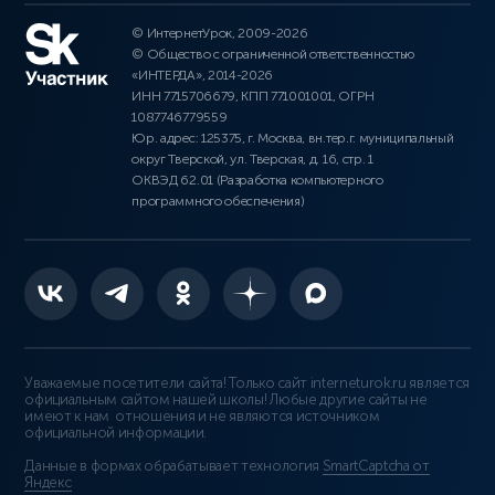
© ИнтернетУрок, 2009-2026
© Общество с ограниченной ответственностью
«ИНТЕРДА», 2014-2026
ИНН 7715706679, КПП 771001001, ОГРН
1087746779559
Юр. адрес: 125375, г. Москва, вн.тер.г. муниципальный
округ Тверской, ул. Тверская, д. 16, стр. 1
ОКВЭД 62.01 (Разработка компьютерного
программного обеспечения)
Уважаемые посетители сайта! Только сайт interneturok.ru является
официальным сайтом нашей школы! Любые другие сайты не
имеют к нам отношения и не являются источником
официальной информации.
Данные в формах обрабатывает технология
SmartCaptcha от
Яндекс