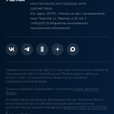
ИНН 7715706679, КПП 771001001, ОГРН
1087746779559
Юр. адрес: 125375, г. Москва, вн.тер.г. муниципальный
округ Тверской, ул. Тверская, д. 16, стр. 1
ОКВЭД 62.01 (Разработка компьютерного
программного обеспечения)
Уважаемые посетители сайта! Только сайт interneturok.ru является
официальным сайтом нашей школы! Любые другие сайты не
имеют к нам отношения и не являются источником
официальной информации.
Данные в формах обрабатывает технология
SmartCaptcha от
Яндекс
Интерактивная платформа «Домашняя Школа “ИнтернетУрок”»
внесена в реестр российских программ для электронных
вычислительных машин и баз данных (
запись № 14133 от 01.07.2022
г.
).