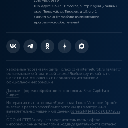
1087746779559
Юр. адрес: 125375, г. Москва, вн.тер.г. муниципальный
округ Тверской, ул. Тверская, д. 16, стр. 1
ОКВЭД 62.01 (Разработка компьютерного
программного обеспечения)
Уважаемые посетители сайта! Только сайт interneturok.ru является
официальным сайтом нашей школы! Любые другие сайты не
имеют к нам отношения и не являются источником
официальной информации.
Данные в формах обрабатывает технология
SmartCaptcha от
Яндекс
Интерактивная платформа «Домашняя Школа “ИнтернетУрок”»
внесена в реестр российских программ для электронных
вычислительных машин и баз данных (
запись № 14133 от 01.07.2022
г.
).
ООО «ИНТЕРДА» осуществляет деятельность в сфере
информационных технологий (код вида деятельности согласно