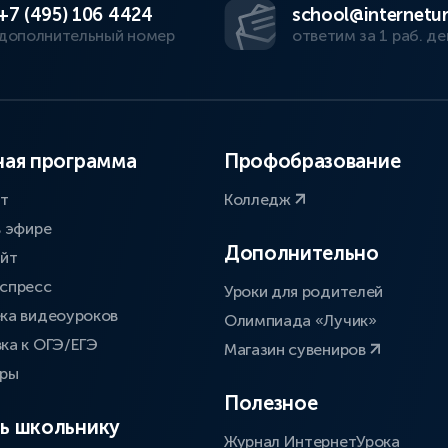
+7 (495) 106 4424
school@internetur
дополнительный номер
ответим за 1 раб. де
ая программа
Профобразование
ат
Колледж
в эфире
Дополнительно
айт
спресс
Уроки для родителей
ка видеоуроков
Олимпиада «Лучик»
ка к ОГЭ/ЕГЭ
Магазин сувениров
оры
Полезное
ь школьнику
Журнал ИнтернетУрока