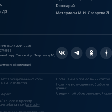
к
Глоссарий
с ДЗ
Материалы М. И. Лазарева
 «ИНТЕРДА», 2014-2026
46779559
льный округ Тверской, ул. Тверская, д. 16,
раммного обеспечения)
является официальным сайтом
Соглашение о пользовании сайтом
ния и не являются
Политика в отношении обработки п
данных
Сведения об образовательной орга
т Яндекс
”» внесена в реестр
н и баз данных (
запись №