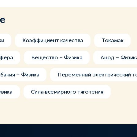
ме
ки
Коэффициент качества
Токамак
офера
Вещество – Физика
Анод – Физик
бания – Физика
Переменный электрический т
изика
Сила всемирного тяготения