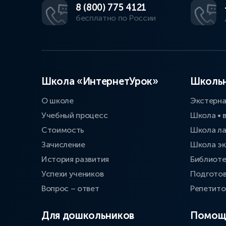
8 (800) 775 4121
бесплатно по России
Школа «ИнтернетУрок»
Школьн
О школе
Экстерн
Учебный процесс
Школа • 
Стоимость
Школа л
Зачисление
Школа эк
История развития
Библиоте
Успехи учеников
Подготов
Вопрос – ответ
Репетит
Для дошкольников
Помощ