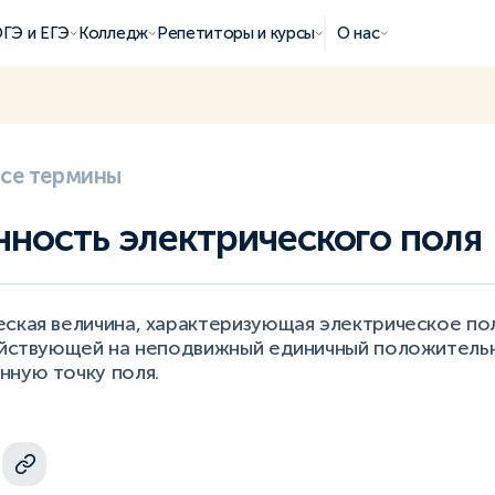
ГЭ и ЕГЭ
Колледж
Репетиторы и курсы
О нас
все термины
ность электрического поля
ская величина, характеризующая электрическое пол
действующей на неподвижный единичный положительн
нную точку поля.