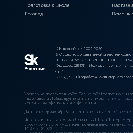
Подготовка к школе
Наставни
Логопед
Помощь 
© ИнтернетУрок, 2009-2026
© Общество с ограниченной ответственностью
ИНН 7715706679, КПП 771001001, ОГРН 10877
Юр. адрес: 125375, г. Москва, вн.тер.г. муниципа
стр. 1
ОКВЭД 62.01 (Разработка компьютерного прог
Уважаемые посетители сайта! Только сайт interneturok.ru 
нашей школы! Любые другие сайты не имеют к нам отноше
источником официальной информации.
Данные в формах обрабатывает технология
SmartCaptcha о
Интерактивная платформа «Домашняя Школа “ИнтернетУрок
российских программ для электронных вычислительных маши
14133 от 01.07.2022 г.
).