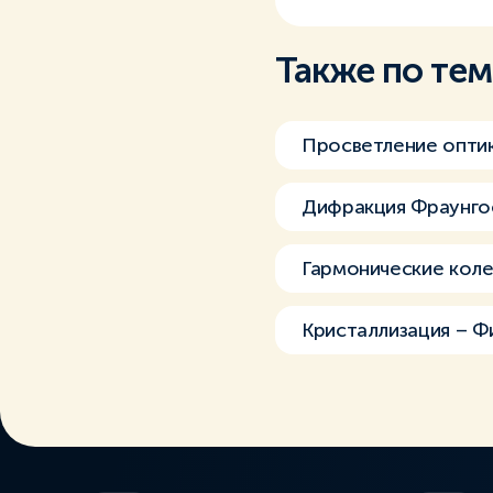
Также по те
Просветление опти
Дифракция Фраунг
Гармонические коле
Кристаллизация – Ф