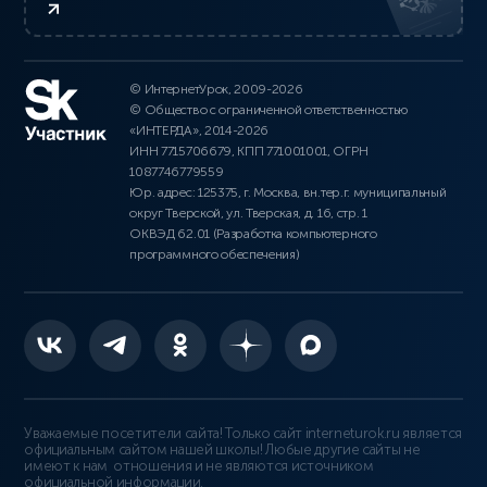
© ИнтернетУрок, 2009-2026
© Общество с ограниченной ответственностью
«ИНТЕРДА», 2014-2026
ИНН 7715706679, КПП 771001001, ОГРН
1087746779559
Юр. адрес: 125375, г. Москва, вн.тер.г. муниципальный
округ Тверской, ул. Тверская, д. 16, стр. 1
ОКВЭД 62.01 (Разработка компьютерного
программного обеспечения)
Уважаемые посетители сайта! Только сайт interneturok.ru является
официальным сайтом нашей школы! Любые другие сайты не
имеют к нам отношения и не являются источником
официальной информации.