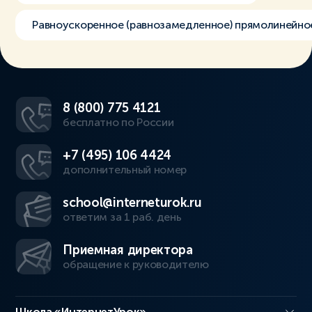
Равноускоренное (равнозамедленное) прямолинейно
8 (800) 775 4121
бесплатно по России
+7 (495) 106 4424
дополнительный номер
school@interneturok.ru
ответим за 1 раб. день
Приемная директора
обращение к руководителю
Школа «ИнтернетУрок»