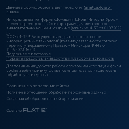
Данные в формах обрабатывает технология
SmartCaptcha от
Яндекс
Интерактивная платформа «Домашняя Школа “ИнтернетУрок”»
внесена в реестр российских программ для электронных
вычислительных машин и баз данных (
запись № 14133 от 01.07.2022
г.
).
ООО «ИНТЕРДА» осуществляет деятельность в сфере
информационных технологий (код вида деятельности согласно
перечню, утверждённому Приказом Минцифры № 449 от
11.05.2023: 16.01)
Подробнее о платформе
.
Форматы предоставления доступа к платформе и стоимость
.
Для повышения удобства работы с сайтом мы используем файлы
cookie и веб-аналитику. Оставаясь на сайте, вы соглашаетесь на
обработку таких данных.
Соглашение о пользовании сайтом
Политика в отношении обработки персональных данных
Сведения об образовательной организации