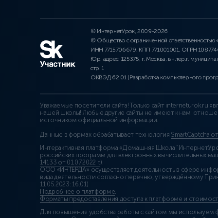
© ИнтернетУрок, 2009-2026
© Общество с ограниченной ответственностью
ИНН 7715706679, КПП 771001001, ОГРН 10877
Юр. адрес: 125375, г. Москва, вн.тер.г. муниципа
стр. 1
ОКВЭД 62.01 (Разработка компьютерного прог
Уважаемые посетители сайта! Только сайт interneturok.ru 
нашей школы! Любые другие сайты не имеют к нам отноше
источником официальной информации.
Данные в формах обрабатывает технология
SmartCaptcha о
Интерактивная платформа «Домашняя Школа “ИнтернетУрок
российских программ для электронных вычислительных маши
14133 от 01.07.2022 г.
).
ООО «ИНТЕРДА» осуществляет деятельность в сфере инфо
вида деятельности согласно перечню, утверждённому При
11.05.2023: 16.01)
Подробнее о платформе
.
Форматы предоставления доступа к платформе и стоимост
Для повышения удобства работы с сайтом мы используем ф