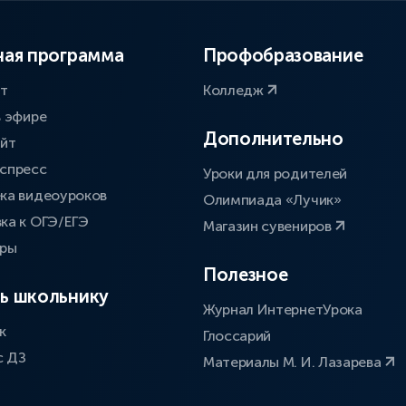
ая программа
Профобразование
ат
Колледж
в эфире
Дополнительно
айт
спресс
Уроки для родителей
ка видеоуроков
Олимпиада «Лучик»
ка к ОГЭ/ЕГЭ
Магазин сувениров
оры
Полезное
ь школьнику
Журнал ИнтернетУрока
к
Глоссарий
с ДЗ
Материалы М. И. Лазарева