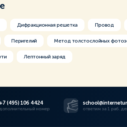
ме
ч
Дифракционная решетка
Провод
Перигелий
Метод толстослойных фотоэ
ути
Лептонный заряд
+7 (495) 106 4424
school@internetur
дополнительный номер
ответим за 1 раб. де