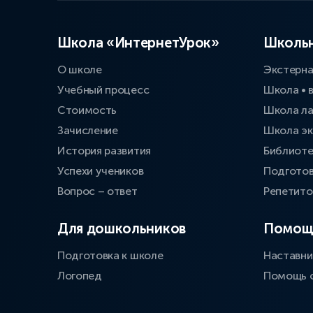
Школа «ИнтернетУрок»
Школьн
О школе
Экстерн
Учебный процесс
Школа • 
Стоимость
Школа л
Зачисление
Школа эк
История развития
Библиоте
Успехи учеников
Подготов
Вопрос – ответ
Репетит
Для дошкольников
Помощ
Подготовка к школе
Наставни
Логопед
Помощь 