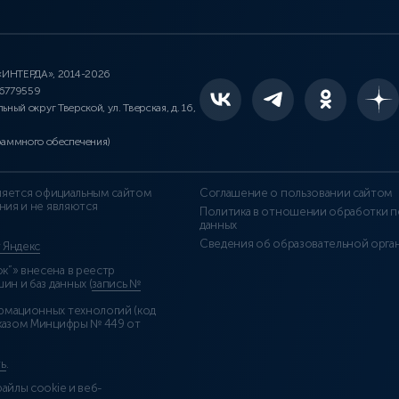
 «ИНТЕРДА», 2014-2026
46779559
льный округ Тверской, ул. Тверская, д. 16,
раммного обеспечения)
является официальным сайтом
Соглашение о пользовании сайтом
ния и не являются
Политика в отношении обработки п
данных
Сведения об образовательной орга
т Яндекс
”» внесена в реестр
н и баз данных (
запись №
рмационных технологий (код
казом Минцифры № 449 от
ь
.
айлы cookie и веб-