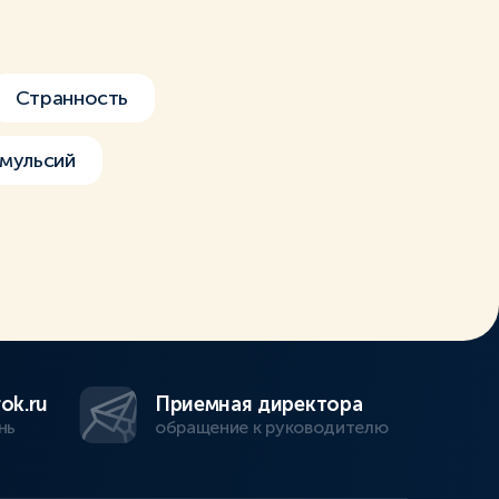
Странность
мульсий
ok.ru
Приемная директора
нь
обращение к руководителю