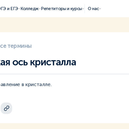
ГЭ и ЕГЭ
Колледж
Репетиторы и курсы
О нас
все термины
ая ось кристалла
авление в кристалле.