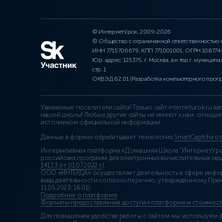
© ИнтернетУрок, 2009-2026
© Общество с ограниченной ответственностью
ИНН 7715706679, КПП 771001001, ОГРН 10877
Юр. адрес: 125375, г. Москва, вн.тер.г. муниципа
стр. 1
ОКВЭД 62.01 (Разработка компьютерного прог
Уважаемые посетители сайта! Только сайт interneturok.ru 
нашей школы! Любые другие сайты не имеют к нам отноше
источником официальной информации.
Данные в формах обрабатывает технология
SmartCaptcha о
Интерактивная платформа «Домашняя Школа “ИнтернетУрок
российских программ для электронных вычислительных маши
14133 от 01.07.2022 г.
).
ООО «ИНТЕРДА» осуществляет деятельность в сфере инфо
вида деятельности согласно перечню, утверждённому При
11.05.2023: 16.01)
Подробнее о платформе
.
Форматы предоставления доступа к платформе и стоимост
Для повышения удобства работы с сайтом мы используем ф