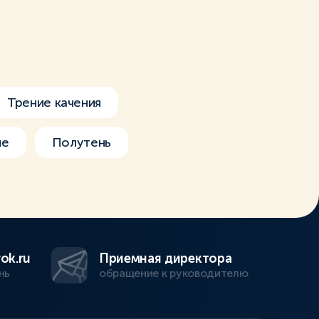
Трение качения
ие
Полутень
ok.ru
Приемная директора
нь
обращение к руководителю