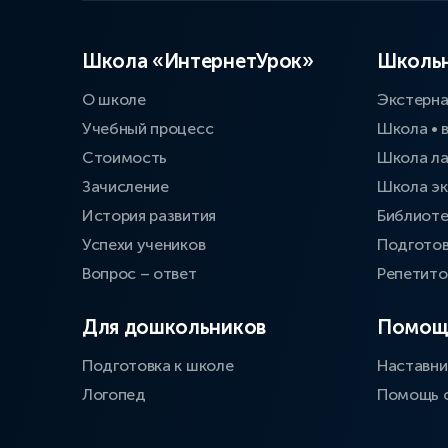
Школа «ИнтернетУрок»
Школьн
О школе
Экстерн
Учебный процесс
Школа • 
Стоимость
Школа л
Зачисление
Школа эк
История развития
Библиоте
Успехи учеников
Подготов
Вопрос – ответ
Репетит
Для дошкольников
Помощ
Подготовка к школе
Наставни
Логопед
Помощь 