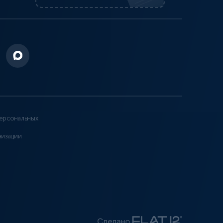
ерсональных
низации