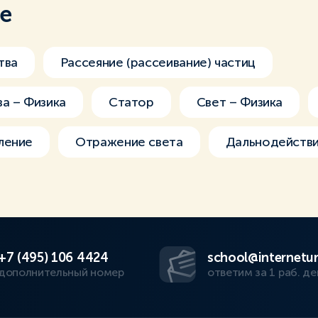
ме
тва
Рассеяние (рассеивание) частиц
а – Физика
Статор
Свет – Физика
ление
Отражение света
Дальнодейств
+7 (495) 106 4424
school@internetur
дополнительный номер
ответим за 1 раб. де