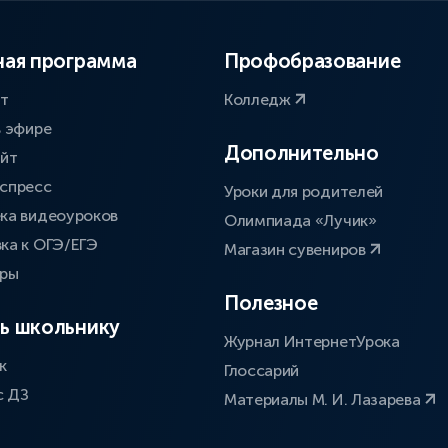
ая программа
Профобразование
ат
Колледж
в эфире
Дополнительно
айт
спресс
Уроки для родителей
ка видеоуроков
Олимпиада «Лучик»
ка к ОГЭ/ЕГЭ
Магазин сувениров
оры
Полезное
ь школьнику
Журнал ИнтернетУрока
к
Глоссарий
с ДЗ
Материалы М. И. Лазарева