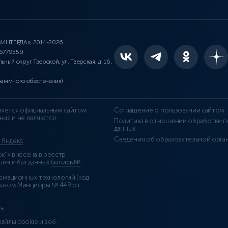
 «ИНТЕРДА», 2014-2026
46779559
льный округ Тверской, ул. Тверская, д. 16,
раммного обеспечения)
является официальным сайтом
Соглашение о пользовании сайтом
ния и не являются
Политика в отношении обработки п
данных
Сведения об образовательной орга
т Яндекс
”» внесена в реестр
н и баз данных (
запись №
рмационных технологий (код
казом Минцифры № 449 от
ь
.
айлы cookie и веб-