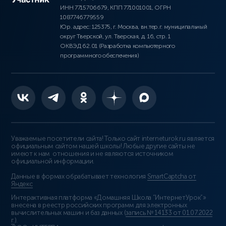
ИНН 7715706679, КПП 771001001, ОГРН
1087746779559
Юр. адрес: 125375, г. Москва, вн.тер.г. муниципальный
округ Тверской, ул. Тверская, д. 16, стр. 1
ОКВЭД 62.01 (Разработка компьютерного
программного обеспечения)
Уважаемые посетители сайта! Только сайт interneturok.ru является
официальным сайтом нашей школы! Любые другие сайты не
имеют к нам отношения и не являются источником
официальной информации.
Данные в формах обрабатывает технология
SmartCaptcha от
Яндекс
Интерактивная платформа «Домашняя Школа “ИнтернетУрок”»
внесена в реестр российских программ для электронных
вычислительных машин и баз данных (
запись № 14133 от 01.07.2022
г.
).