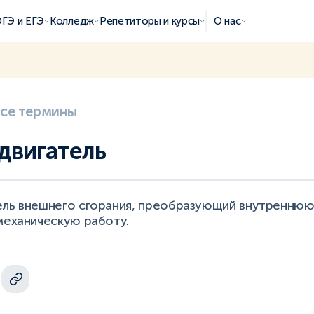
ГЭ и ЕГЭ
Колледж
Репетиторы и курсы
О нас
все термины
двигатель
ель внешнего сгорания, преобразующий внутреннюю
механическую работу.