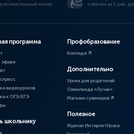
дополнительный номер
ответим за 1 раб. де
ая программа
Профобразование
ат
Колледж
в эфире
Дополнительно
айт
спресс
Уроки для родителей
ка видеоуроков
Олимпиада «Лучик»
ка к ОГЭ/ЕГЭ
Магазин сувениров
оры
Полезное
ь школьнику
Журнал ИнтернетУрока
к