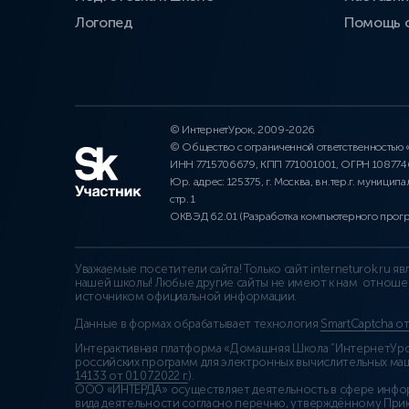
Логопед
Помощь 
© ИнтернетУрок, 2009-2026
© Общество с ограниченной ответственностью
ИНН 7715706679, КПП 771001001, ОГРН 10877
Юр. адрес: 125375, г. Москва, вн.тер.г. муниципа
стр. 1
ОКВЭД 62.01 (Разработка компьютерного прог
Уважаемые посетители сайта! Только сайт interneturok.ru 
нашей школы! Любые другие сайты не имеют к нам отноше
источником официальной информации.
Данные в формах обрабатывает технология
SmartCaptcha о
Интерактивная платформа «Домашняя Школа “ИнтернетУрок
российских программ для электронных вычислительных маши
14133 от 01.07.2022 г.
).
ООО «ИНТЕРДА» осуществляет деятельность в сфере инфо
вида деятельности согласно перечню, утверждённому При