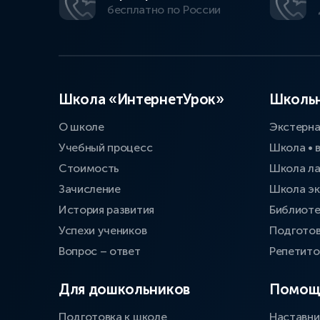
бесплатно по России
Школа «ИнтернетУрок»
Школьн
О школе
Экстерн
Учебный процесс
Школа • 
Стоимость
Школа л
Зачисление
Школа эк
История развития
Библиоте
Успехи учеников
Подготов
Вопрос – ответ
Репетит
Для дошкольников
Помощ
Подготовка к школе
Наставни