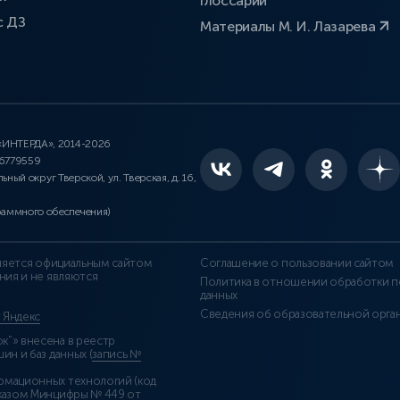
Глоссарий
с ДЗ
Материалы М. И. Лазарева
 «ИНТЕРДА», 2014-2026
46779559
льный округ Тверской, ул. Тверская, д. 16,
раммного обеспечения)
является официальным сайтом
Соглашение о пользовании сайтом
ния и не являются
Политика в отношении обработки п
данных
Сведения об образовательной орга
т Яндекс
”» внесена в реестр
н и баз данных (
запись №
рмационных технологий (код
казом Минцифры № 449 от