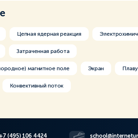
ме
Цепная ядерная реакция
Электрохимич
Затраченная работа
ородное) магнитное поле
Экран
Плаву
Конвективный поток
+7 (495) 106 4424
school@internetur