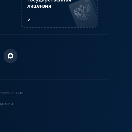
лицензия
ерсональных
низации