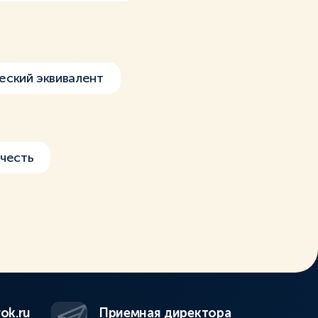
еский эквивалент
честь
ok.ru
Приемная директора