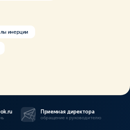
лы инерции
ok.ru
Приемная директора
нь
обращение к руководителю