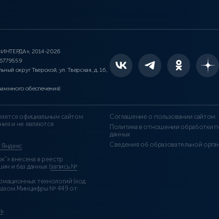
 «ИНТЕРДА», 2014-2026
46779559
льный округ Тверской, ул. Тверская, д. 16,
раммного обеспечения)
является официальным сайтом
Соглашение о пользовании сайтом
ния и не являются
Политика в отношении обработки п
данных
Сведения об образовательной орга
т Яндекс
”» внесена в реестр
н и баз данных (
запись №
рмационных технологий (код
казом Минцифры № 449 от
ь
.