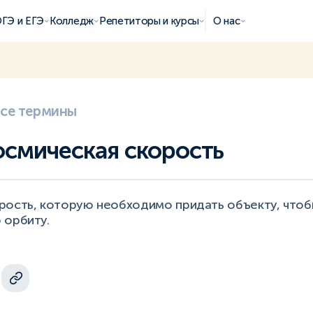
ГЭ и ЕГЭ
Колледж
Репетиторы и курсы
О нас
все термины
осмическая скорость
рость, которую необходимо придать объекту, чтобы
 орбиту.