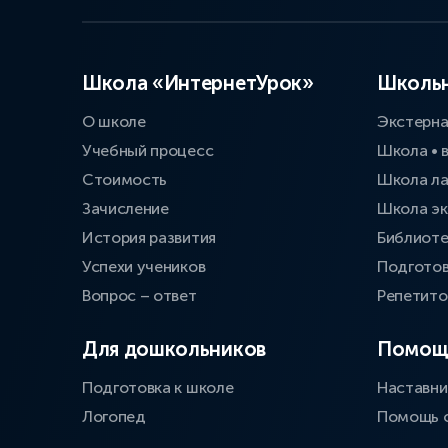
Школа «ИнтернетУрок»
Школьн
О школе
Экстерн
Учебный процесс
Школа • 
Стоимость
Школа л
Зачисление
Школа эк
История развития
Библиоте
Успехи учеников
Подготов
Вопрос – ответ
Репетит
Для дошкольников
Помощ
Подготовка к школе
Наставни
Логопед
Помощь 