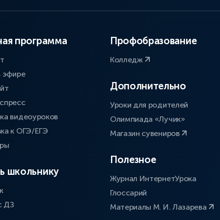
ая программа
Профобразование
ат
Колледж
в эфире
Дополнительно
айт
спресс
Уроки для родителей
ка видеоуроков
Олимпиада «Лучик»
ка к ОГЭ/ЕГЭ
Магазин сувениров
оры
Полезное
ь школьнику
Журнал ИнтернетУрока
к
Глоссарий
с ДЗ
Материалы М. И. Лазарева