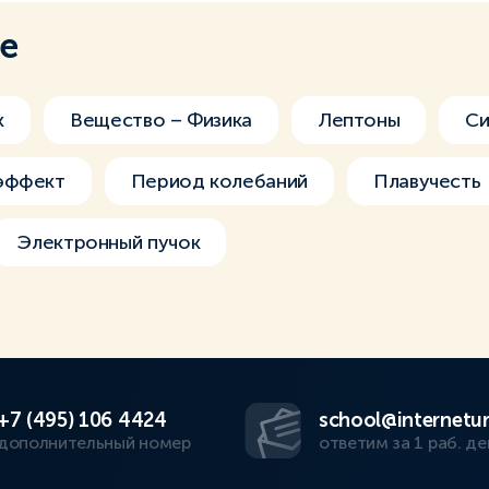
ме
к
Вещество – Физика
Лептоны
Си
эффект
Период колебаний
Плавучесть
Электронный пучок
+7 (495) 106 4424
school@internetur
дополнительный номер
ответим за 1 раб. де