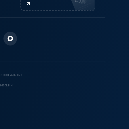
ерсональных
низации