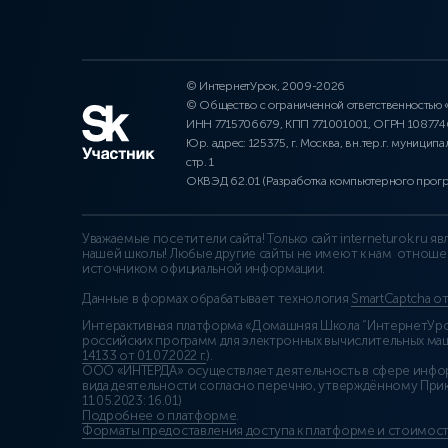
© ИнтернетУрок, 2009-2026
© Общество с ограниченной ответственностью
ИНН 7715706679, КПП 771001001, ОГРН 10877
Юр. адрес: 125375, г. Москва, вн.тер.г. муниципа
стр. 1
ОКВЭД 62.01 (Разработка компьютерного прог
Уважаемые посетители сайта! Только сайт interneturok.ru 
нашей школы! Любые другие сайты не имеют к нам отноше
источником официальной информации.
Данные в формах обрабатывает технология
SmartCaptcha о
Интерактивная платформа «Домашняя Школа “ИнтернетУрок
российских программ для электронных вычислительных маши
14133 от 01.07.2022 г.
).
ООО «ИНТЕРДА» осуществляет деятельность в сфере инфо
вида деятельности согласно перечню, утверждённому При
11.05.2023: 16.01)
Подробнее о платформе
.
Форматы предоставления доступа к платформе и стоимост