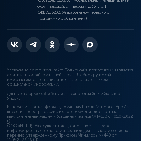
Юр. адрес: 125375, г. Москва, вн.тер.г. муниципальный
округ Тверской, ул. Тверская, д. 16, стр. 1
ОКВЭД 62.01 (Разработка компьютерного
программного обеспечения)
Уважаемые посетители сайта! Только сайт interneturok.ru является
официальным сайтом нашей школы! Любые другие сайты не
имеют к нам отношения и не являются источником
официальной информации.
Данные в формах обрабатывает технология
SmartCaptcha от
Яндекс
Интерактивная платформа «Домашняя Школа “ИнтернетУрок”»
внесена в реестр российских программ для электронных
вычислительных машин и баз данных (
запись № 14133 от 01.07.2022
г.
).
ООО «ИНТЕРДА» осуществляет деятельность в сфере
информационных технологий (код вида деятельности согласно
перечню, утверждённому Приказом Минцифры № 449 от
11.05.2023: 16.01)