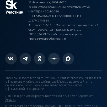
© ИнтернетУрок, 2009-2026
© Общество с ограниченной ответственностью
«ИНТЕРДА», 2014-2026
ИНН 7715706679, КПП 771001001, ОГРН
1087746779559
Юр. адрес: 125375, г. Москва, вн.тер.г. муниципальный
округ Тверской, ул. Тверская, д. 16, стр. 1
ОКВЭД 62.01 (Разработка компьютерного
программного обеспечения)
Уважаемые посетители сайта! Только сайт interneturok.ru является
официальным сайтом нашей школы! Любые другие сайты не
имеют к нам отношения и не являются источником
официальной информации.
Данные в формах обрабатывает технология
SmartCaptcha от
Яндекс
Интерактивная платформа «Домашняя Школа “ИнтернетУрок”»