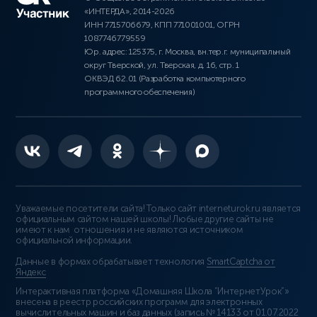
«ИНТЕРДА», 2014-2026
ИНН 7715706679, КПП 771001001, ОГРН
1087746779559
Юр. адрес: 125375, г. Москва, вн.тер.г. муниципальный
округ Тверской, ул. Тверская, д. 16, стр. 1
ОКВЭД 62.01 (Разработка компьютерного
программного обеспечения)
Уважаемые посетители сайта! Только сайт interneturok.ru является
официальным сайтом нашей школы! Любые другие сайты не
имеют к нам отношения и не являются источником
официальной информации.
Данные в формах обрабатывает технология
SmartCaptcha от
Яндекс
Интерактивная платформа «Домашняя Школа “ИнтернетУрок”»
внесена в реестр российских программ для электронных
вычислительных машин и баз данных (
запись № 14133 от 01.07.2022