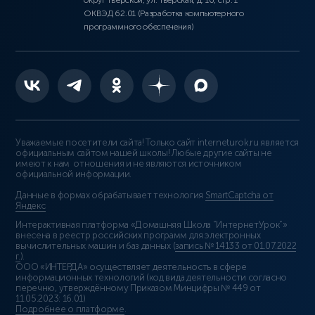
округ Тверской, ул. Тверская, д. 16, стр. 1
ОКВЭД 62.01 (Разработка компьютерного
программного обеспечения)
Уважаемые посетители сайта! Только сайт interneturok.ru является
официальным сайтом нашей школы! Любые другие сайты не
имеют к нам отношения и не являются источником
официальной информации.
Данные в формах обрабатывает технология
SmartCaptcha от
Яндекс
Интерактивная платформа «Домашняя Школа “ИнтернетУрок”»
внесена в реестр российских программ для электронных
вычислительных машин и баз данных (
запись № 14133 от 01.07.2022
г.
).
ООО «ИНТЕРДА» осуществляет деятельность в сфере
информационных технологий (код вида деятельности согласно
перечню, утверждённому Приказом Минцифры № 449 от
11.05.2023: 16.01)
Подробнее о платформе
.