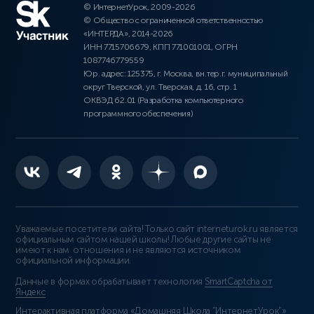
© ИнтернетУрок, 2009-2026
© Общество с ограниченной ответственностью
«ИНТЕРДА», 2014-2026
ИНН 7715706679, КПП 771001001, ОГРН
1087746779559
Юр. адрес: 125375, г. Москва, вн.тер.г. муниципальный
округ Тверской, ул. Тверская, д. 16, стр. 1
ОКВЭД 62.01 (Разработка компьютерного
программного обеспечения)
Уважаемые посетители сайта! Только сайт interneturok.ru является
официальным сайтом нашей школы! Любые другие сайты не
имеют к нам отношения и не являются источником
официальной информации.
Данные в формах обрабатывает технология
SmartCaptcha от
Яндекс
Интерактивная платформа «Домашняя Школа “ИнтернетУрок”»