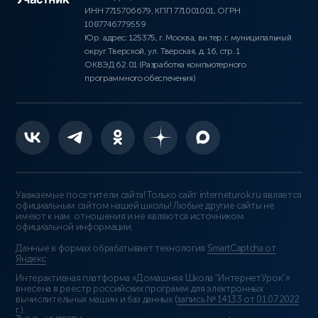
ИНН 7715706679, КПП 771001001, ОГРН
1087746779559
Юр. адрес: 125375, г. Москва, вн.тер.г. муниципальный
округ Тверской, ул. Тверская, д. 16, стр. 1
ОКВЭД 62.01 (Разработка компьютерного
программного обеспечения)
Уважаемые посетители сайта! Только сайт interneturok.ru является
официальным сайтом нашей школы! Любые другие сайты не
имеют к нам отношения и не являются источником
официальной информации.
Данные в формах обрабатывает технология
SmartCaptcha от
Яндекс
Интерактивная платформа «Домашняя Школа “ИнтернетУрок”»
внесена в реестр российских программ для электронных
вычислительных машин и баз данных (
запись № 14133 от 01.07.2022
г.
).