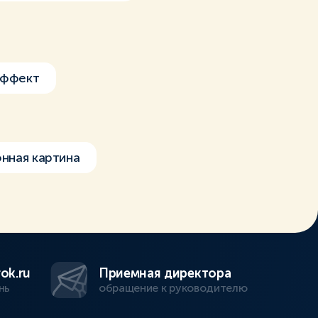
эффект
нная картина
ok.ru
Приемная директора
нь
обращение к руководителю