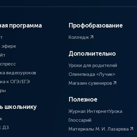
ая программа
Профобразование
ат
Колледж
в эфире
Дополнительно
айт
спресс
Уроки для родителей
ка видеоуроков
Олимпиада «Лучик»
ка к ОГЭ/ЕГЭ
Магазин сувениров
оры
Полезное
ь школьнику
Журнал ИнтернетУрока
к
Глоссарий
с ДЗ
Материалы М. И. Лазарева