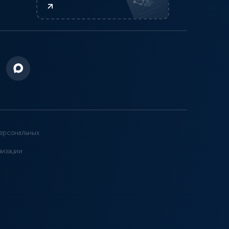
ерсональных
низации