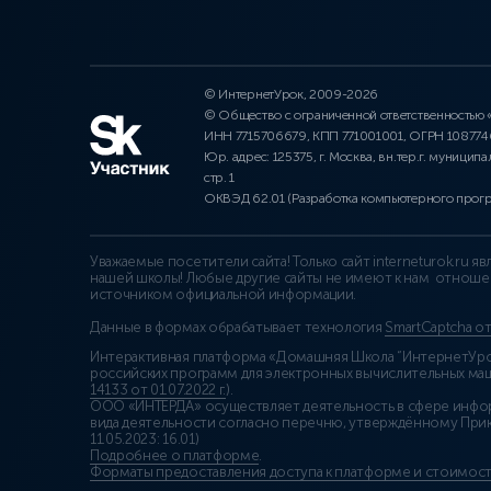
© ИнтернетУрок, 2009-2026
© Общество с ограниченной ответственностью
ИНН 7715706679, КПП 771001001, ОГРН 10877
Юр. адрес: 125375, г. Москва, вн.тер.г. муниципа
стр. 1
ОКВЭД 62.01 (Разработка компьютерного прог
Уважаемые посетители сайта! Только сайт interneturok.ru 
нашей школы! Любые другие сайты не имеют к нам отноше
источником официальной информации.
Данные в формах обрабатывает технология
SmartCaptcha о
Интерактивная платформа «Домашняя Школа “ИнтернетУрок
российских программ для электронных вычислительных маши
14133 от 01.07.2022 г.
).
ООО «ИНТЕРДА» осуществляет деятельность в сфере инфо
вида деятельности согласно перечню, утверждённому При
11.05.2023: 16.01)
Подробнее о платформе
.
Форматы предоставления доступа к платформе и стоимост