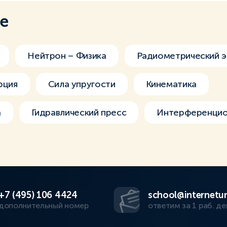
ме
Нейтрон – Физика
Радиометрический 
рция
Сила упругости
Кинематика
а
Гидравлический пресс
Интерференцио
+7 (495) 106 4424
school@internetur
дополнительный номер
ответим за 1 раб. де