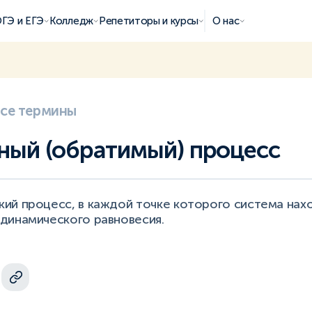
ГЭ и ЕГЭ
Колледж
Репетиторы и курсы
О нас
все термины
ный (обратимый) процесс
ий процесс, в каждой точке которого система нахо
динамического равновесия.