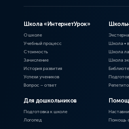
Школа «ИнтернетУрок»
Школьн
О школе
Экстерн
Учебный процесс
Школа • 
Стоимость
Школа л
Зачисление
Школа эк
История развития
Библиоте
Успехи учеников
Подготов
Вопрос – ответ
Репетит
Для дошкольников
Помощ
Подготовка к школе
Наставни
Логопед
Помощь 