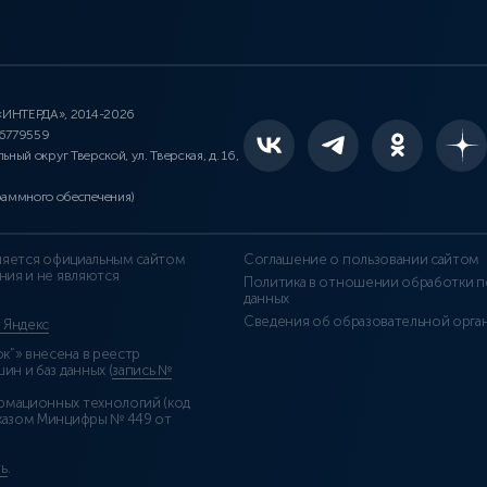
 «ИНТЕРДА», 2014-2026
46779559
льный округ Тверской, ул. Тверская, д. 16,
раммного обеспечения)
является официальным сайтом
Соглашение о пользовании сайтом
ния и не являются
Политика в отношении обработки п
данных
Сведения об образовательной орга
т Яндекс
”» внесена в реестр
н и баз данных (
запись №
рмационных технологий (код
казом Минцифры № 449 от
ь
.