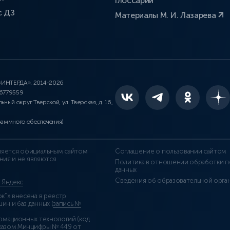
Глоссарий
с ДЗ
Материалы М. И. Лазарева
 «ИНТЕРДА», 2014-2026
46779559
льный округ Тверской, ул. Тверская, д. 16,
раммного обеспечения)
является официальным сайтом
Соглашение о пользовании сайтом
ния и не являются
Политика в отношении обработки п
данных
Сведения об образовательной орга
т Яндекс
”» внесена в реестр
н и баз данных (
запись №
рмационных технологий (код
казом Минцифры № 449 от