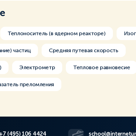
ме
Теплоноситель (в ядерном реакторе)
Изо
ание) частиц
Средняя путевая скорость
)
Электрометр
Тепловое равновесие
азатель преломления
+7 (495) 106 4424
school@internetur