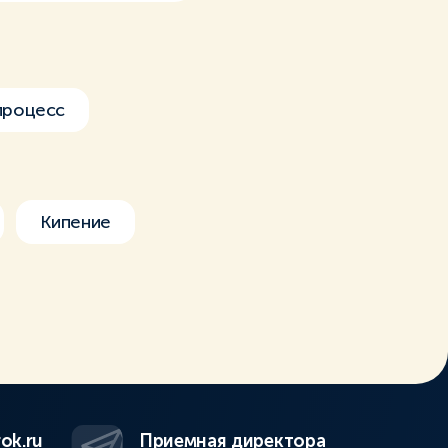
процесс
Кипение
ok.ru
Приемная директора