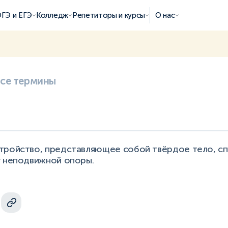
ГЭ и ЕГЭ
Колледж
Репетиторы и курсы
О нас
все термины
тройство, представляющее собой твёрдое тело, с
г неподвижной опоры.