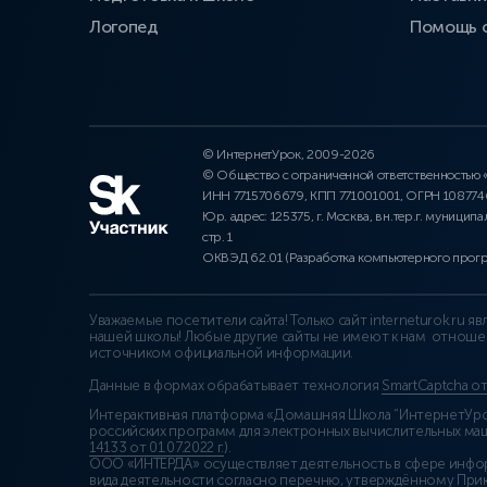
Логопед
Помощь 
© ИнтернетУрок, 2009-2026
© Общество с ограниченной ответственностью
ИНН 7715706679, КПП 771001001, ОГРН 10877
Юр. адрес: 125375, г. Москва, вн.тер.г. муниципа
стр. 1
ОКВЭД 62.01 (Разработка компьютерного прог
Уважаемые посетители сайта! Только сайт interneturok.ru 
нашей школы! Любые другие сайты не имеют к нам отноше
источником официальной информации.
Данные в формах обрабатывает технология
SmartCaptcha о
Интерактивная платформа «Домашняя Школа “ИнтернетУрок
российских программ для электронных вычислительных маши
14133 от 01.07.2022 г.
).
ООО «ИНТЕРДА» осуществляет деятельность в сфере инфо
вида деятельности согласно перечню, утверждённому При