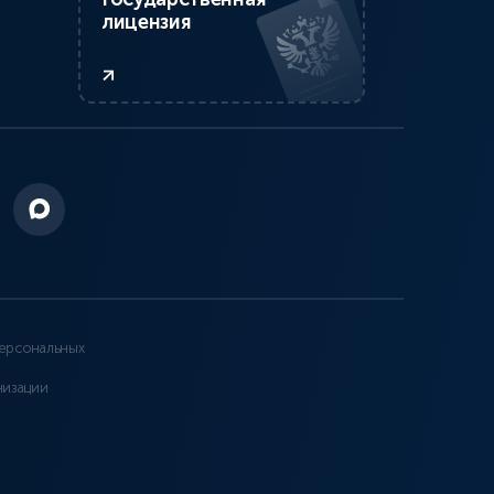
лицензия
ерсональных
низации