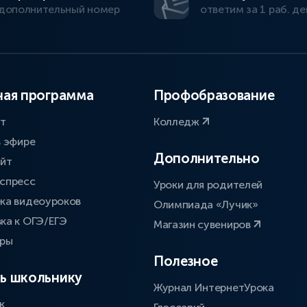
дополнительный номер
ответим за 1 раб. де
ая программа
Профобразование
ат
Колледж
в эфире
Дополнительно
айт
спресс
Уроки для родителей
ка видеоуроков
Олимпиада «Лучик»
ка к ОГЭ/ЕГЭ
Магазин сувениров
оры
Полезное
ь школьнику
Журнал ИнтернетУрока
к