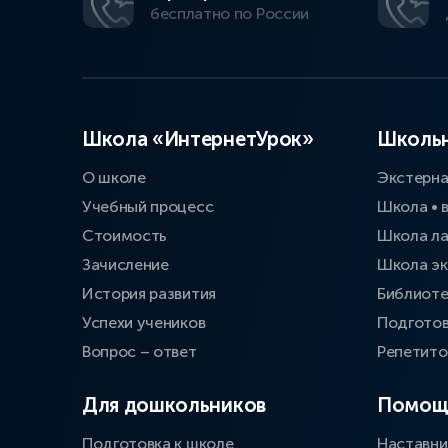
бесплатно по России
Школа «ИнтернетУрок»
Школьн
О школе
Экстерн
Учебный процесс
Школа • 
Стоимость
Школа л
Зачисление
Школа эк
История развития
Библиоте
Успехи учеников
Подготов
Вопрос – ответ
Репетит
Для дошкольников
Помощ
Подготовка к школе
Наставни