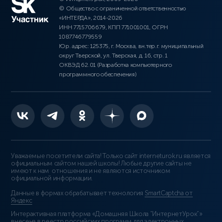
© Общество с ограниченной ответственностью
«ИНТЕРДА», 2014-2026
ИНН 7715706679, КПП 771001001, ОГРН
1087746779559
Юр. адрес: 125375, г. Москва, вн.тер.г. муниципальный
округ Тверской, ул. Тверская, д. 16, стр. 1
ОКВЭД 62.01 (Разработка компьютерного
программного обеспечения)
Уважаемые посетители сайта! Только сайт interneturok.ru является
официальным сайтом нашей школы! Любые другие сайты не
имеют к нам отношения и не являются источником
официальной информации.
Данные в формах обрабатывает технология
SmartCaptcha от
Яндекс
Интерактивная платформа «Домашняя Школа “ИнтернетУрок”»
внесена в реестр российских программ для электронных