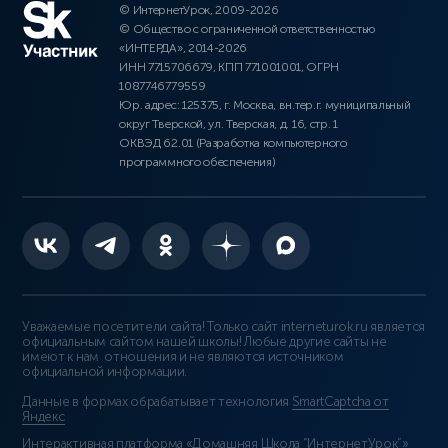
© ИнтернетУрок, 2009-2026
© Общество с ограниченной ответственностью
«ИНТЕРДА», 2014-2026
ИНН 7715706679, КПП 771001001, ОГРН
1087746779559
Юр. адрес: 125375, г. Москва, вн.тер.г. муниципальный
округ Тверской, ул. Тверская, д. 16, стр. 1
ОКВЭД 62.01 (Разработка компьютерного
программного обеспечения)
Уважаемые посетители сайта! Только сайт interneturok.ru является
официальным сайтом нашей школы! Любые другие сайты не
имеют к нам отношения и не являются источником
официальной информации.
Данные в формах обрабатывает технология
SmartCaptcha от
Яндекс
Интерактивная платформа «Домашняя Школа “ИнтернетУрок”»