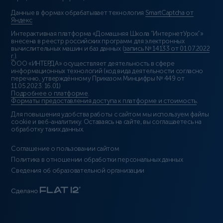
Данные в формах обрабатывает технология
SmartCaptcha от
Яндекс
Интерактивная платформа «Домашняя Школа “ИнтернетУрок”»
внесена в реестр российских программ для электронных
вычислительных машин и баз данных (
запись № 14133 от 01.07.2022
г.
).
ООО «ИНТЕРДА» осуществляет деятельность в сфере
информационных технологий (код вида деятельности согласно
перечню, утверждённому Приказом Минцифры № 449 от
11.05.2023: 16.01)
Подробнее о платформе
.
Форматы предоставления доступа к платформе и стоимость
.
Для повышения удобства работы с сайтом мы используем файлы
cookie и веб-аналитику. Оставаясь на сайте, вы соглашаетесь на
обработку таких данных.
Соглашение о пользовании сайтом
Политика в отношении обработки персональных данных
Сведения об образовательной организации