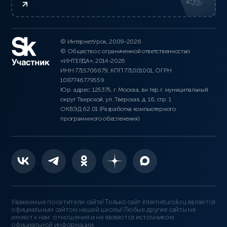
© ИнтернетУрок, 2009-2026
© Общество с ограниченной ответственностью
«ИНТЕРДА», 2014-2026
ИНН 7715706679, КПП 771001001, ОГРН
1087746779559
Юр. адрес: 125375, г. Москва, вн.тер.г. муниципальный
округ Тверской, ул. Тверская, д. 16, стр. 1
ОКВЭД 62.01 (Разработка компьютерного
программного обеспечения)
Уважаемые посетители сайта! Только сайт interneturok.ru является
официальным сайтом нашей школы! Любые другие сайты не
имеют к нам отношения и не являются источником
официальной информации.