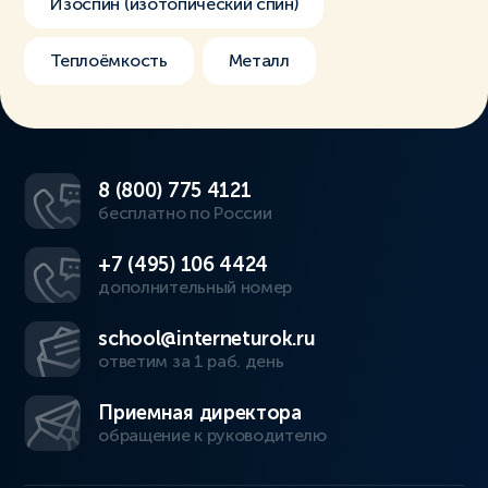
Изоспин (изотопический спин)
Теплоёмкость
Металл
8 (800) 775 4121
бесплатно по России
+7 (495) 106 4424
дополнительный номер
school@interneturok.ru
ответим за 1 раб. день
Приемная директора
обращение к руководителю