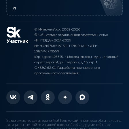
© ИнтернетУрок, 2009-2026
© Общество с ограниченной ответственностью
«ИНТЕРДА», 2014-2026
ИНН 7715706679, КПП 771001001, ОГРН
1087746779559
Юр. адрес: 125375, г. Москва, вн.тер.г. муниципальный
округ Тверской, ул. Тверская, д. 16, стр. 1
ОКВЭД 62.01 (Разработка компьютерного
программного обеспечения)
Уважаемые посетители сайта! Только сайт interneturok.ru является
официальным сайтом нашей школы! Любые другие сайты не