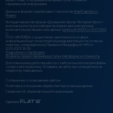
имеют к нам отношения и не являются источником
официальной информации.
Данные в формах обрабатывает технология
SmartCaptcha от
Яндекс
Интерактивная платформа «Домашняя Школа “ИнтернетУрок”»
внесена в реестр российских программ для электронных
вычислительных машин и баз данных (
запись № 14133 от 01.07.2022
г.
).
ООО «ИНТЕРДА» осуществляет деятельность в сфере
информационных технологий (код вида деятельности согласно
перечню, утверждённому Приказом Минцифры № 449 от
11.05.2023: 16.01)
Подробнее о платформе
.
Форматы предоставления доступа к платформе и стоимость
.
Для повышения удобства работы с сайтом мы используем файлы
cookie и веб-аналитику. Оставаясь на сайте, вы соглашаетесь на
обработку таких данных.
Соглашение о пользовании сайтом
Политика в отношении обработки персональных данных
Сведения об образовательной организации