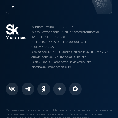
© ИнтернетУрок, 2009-2026
© Общество с ограниченной ответственностью
«ИНТЕРДА», 2014-2026
ИНН 7715706679, КПП 771001001, ОГРН
1087746779559
Юр. адрес: 125375, г. Москва, вн.тер.г. муниципальный
округ Тверской, ул. Тверская, д. 16, стр. 1
ОКВЭД 62.01 (Разработка компьютерного
программного обеспечения)
Уважаемые посетители сайта! Только сайт interneturok.ru является
официальным сайтом нашей школы! Любые другие сайты не