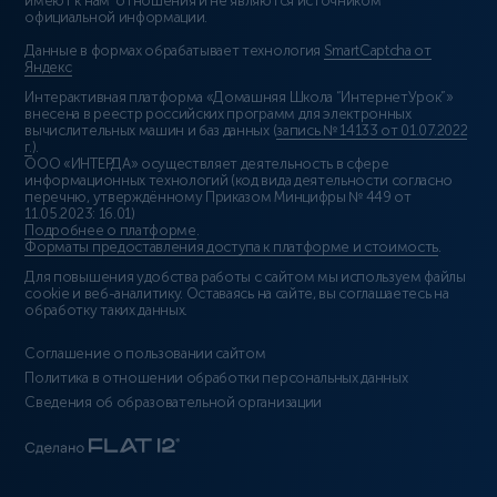
имеют к нам отношения и не являются источником
официальной информации.
Данные в формах обрабатывает технология
SmartCaptcha от
Яндекс
Интерактивная платформа «Домашняя Школа “ИнтернетУрок”»
внесена в реестр российских программ для электронных
вычислительных машин и баз данных (
запись № 14133 от 01.07.2022
г.
).
ООО «ИНТЕРДА» осуществляет деятельность в сфере
информационных технологий (код вида деятельности согласно
перечню, утверждённому Приказом Минцифры № 449 от
11.05.2023: 16.01)
Подробнее о платформе
.
Форматы предоставления доступа к платформе и стоимость
.
Для повышения удобства работы с сайтом мы используем файлы
cookie и веб-аналитику. Оставаясь на сайте, вы соглашаетесь на
обработку таких данных.
Соглашение о пользовании сайтом
Политика в отношении обработки персональных данных
Сведения об образовательной организации