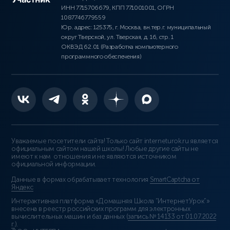
ИНН 7715706679, КПП 771001001, ОГРН
1087746779559
Юр. адрес: 125375, г. Москва, вн.тер.г. муниципальный
округ Тверской, ул. Тверская, д. 16, стр. 1
ОКВЭД 62.01 (Разработка компьютерного
программного обеспечения)
Уважаемые посетители сайта! Только сайт interneturok.ru является
официальным сайтом нашей школы! Любые другие сайты не
имеют к нам отношения и не являются источником
официальной информации.
Данные в формах обрабатывает технология
SmartCaptcha от
Яндекс
Интерактивная платформа «Домашняя Школа “ИнтернетУрок”»
внесена в реестр российских программ для электронных
вычислительных машин и баз данных (
запись № 14133 от 01.07.2022
г.
).