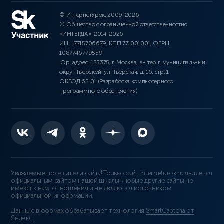
© ИнтернетУрок, 2009-2026
© Общество с ограниченной ответственностью
«ИНТЕРДА», 2014-2026
ИНН 7715706679, КПП 771001001, ОГРН
1087746779559
Юр. адрес: 125375, г. Москва, вн.тер.г. муниципальный
округ Тверской, ул. Тверская, д. 16, стр. 1
ОКВЭД 62.01 (Разработка компьютерного
программного обеспечения)
Уважаемые посетители сайта! Только сайт interneturok.ru является
официальным сайтом нашей школы! Любые другие сайты не
имеют к нам отношения и не являются источником
официальной информации.
Данные в формах обрабатывает технология
SmartCaptcha от
Яндекс