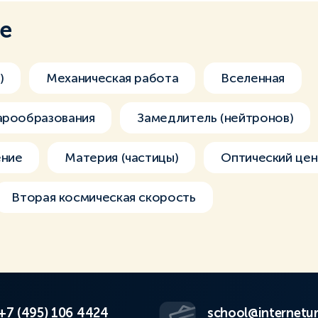
ме
)
Механическая работа
Вселенная
арообразования
Замедлитель (нейтронов)
ение
Материя (частицы)
Оптический цен
Вторая космическая скорость
+7 (495) 106 4424
school@internetur