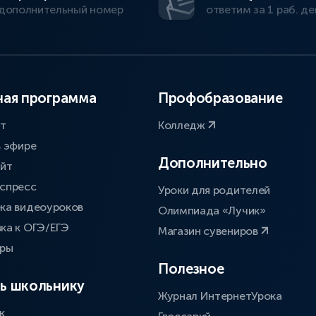
дополнительный номер
ответим за 1 раб. де
ая программа
Профобразование
ат
Колледж
в эфире
Дополнительно
айт
спресс
Уроки для родителей
ка видеоуроков
Олимпиада «Лучик»
ка к ОГЭ/ЕГЭ
Магазин сувениров
оры
Полезное
ь школьнику
Журнал ИнтернетУрока
к