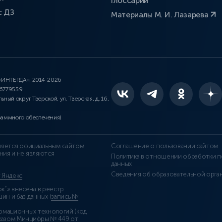
Глоссарий
с ДЗ
Материалы М. И. Лазарева
 «ИНТЕРДА», 2014-2026
46779559
льный округ Тверской, ул. Тверская, д. 16,
раммного обеспечения)
является официальным сайтом
Соглашение о пользовании сайтом
ния и не являются
Политика в отношении обработки п
данных
Сведения об образовательной орга
т Яндекс
”» внесена в реестр
н и баз данных (
запись №
рмационных технологий (код
казом Минцифры № 449 от