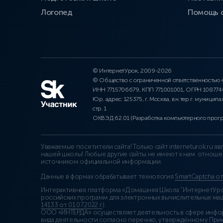
Логопед
Помощь 
© ИнтернетУрок, 2009-2026
© Общество с ограниченной ответственностью
ИНН 7715706679, КПП 771001001, ОГРН 10877
Юр. адрес: 125375, г. Москва, вн.тер.г. муниципа
стр. 1
ОКВЭД 62.01 (Разработка компьютерного прог
Уважаемые посетители сайта! Только сайт interneturok.ru 
нашей школы! Любые другие сайты не имеют к нам отноше
источником официальной информации.
Данные в формах обрабатывает технология
SmartCaptcha о
Интерактивная платформа «Домашняя Школа “ИнтернетУрок
российских программ для электронных вычислительных маши
14133 от 01.07.2022 г.
).
ООО «ИНТЕРДА» осуществляет деятельность в сфере инфо
вида деятельности согласно перечню, утверждённому При