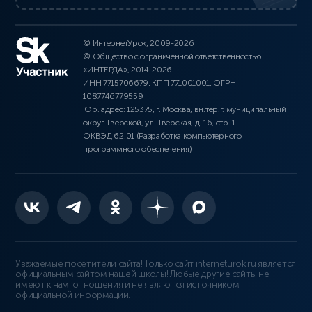
© ИнтернетУрок, 2009-2026
© Общество с ограниченной ответственностью
«ИНТЕРДА», 2014-2026
ИНН 7715706679, КПП 771001001, ОГРН
1087746779559
Юр. адрес: 125375, г. Москва, вн.тер.г. муниципальный
округ Тверской, ул. Тверская, д. 16, стр. 1
ОКВЭД 62.01 (Разработка компьютерного
программного обеспечения)
Уважаемые посетители сайта! Только сайт interneturok.ru является
официальным сайтом нашей школы! Любые другие сайты не
имеют к нам отношения и не являются источником
официальной информации.