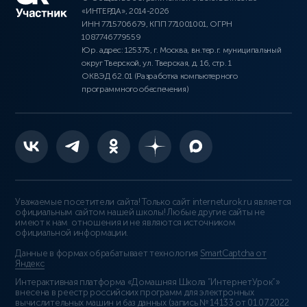
«ИНТЕРДА», 2014-2026
ИНН 7715706679, КПП 771001001, ОГРН
1087746779559
Юр. адрес: 125375, г. Москва, вн.тер.г. муниципальный
округ Тверской, ул. Тверская, д. 16, стр. 1
ОКВЭД 62.01 (Разработка компьютерного
программного обеспечения)
Уважаемые посетители сайта! Только сайт interneturok.ru является
официальным сайтом нашей школы! Любые другие сайты не
имеют к нам отношения и не являются источником
официальной информации.
Данные в формах обрабатывает технология
SmartCaptcha от
Яндекс
Интерактивная платформа «Домашняя Школа “ИнтернетУрок”»
внесена в реестр российских программ для электронных
вычислительных машин и баз данных (
запись № 14133 от 01.07.2022