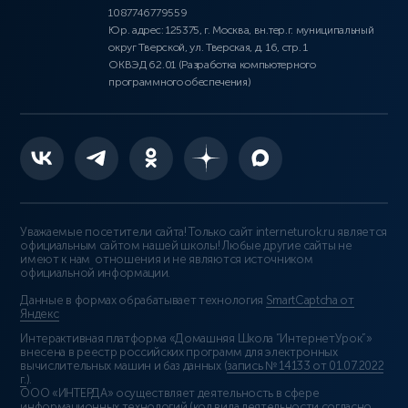
1087746779559
Юр. адрес: 125375, г. Москва, вн.тер.г. муниципальный
округ Тверской, ул. Тверская, д. 16, стр. 1
ОКВЭД 62.01 (Разработка компьютерного
программного обеспечения)
Уважаемые посетители сайта! Только сайт interneturok.ru является
официальным сайтом нашей школы! Любые другие сайты не
имеют к нам отношения и не являются источником
официальной информации.
Данные в формах обрабатывает технология
SmartCaptcha от
Яндекс
Интерактивная платформа «Домашняя Школа “ИнтернетУрок”»
внесена в реестр российских программ для электронных
вычислительных машин и баз данных (
запись № 14133 от 01.07.2022
г.
).
ООО «ИНТЕРДА» осуществляет деятельность в сфере
информационных технологий (код вида деятельности согласно