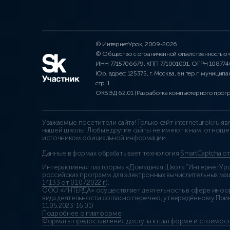
© ИнтернетУрок, 2009-2026
© Общество с ограниченной ответственностью
ИНН 7715706679, КПП 771001001, ОГРН 10877
Юр. адрес: 125375, г. Москва, вн.тер.г. муниципа
стр. 1
ОКВЭД 62.01 (Разработка компьютерного прог
Уважаемые посетители сайта! Только сайт interneturok.ru 
нашей школы! Любые другие сайты не имеют к нам отноше
источником официальной информации.
Данные в формах обрабатывает технология
SmartCaptcha о
Интерактивная платформа «Домашняя Школа “ИнтернетУрок
российских программ для электронных вычислительных маши
14133 от 01.07.2022 г.
).
ООО «ИНТЕРДА» осуществляет деятельность в сфере инфо
вида деятельности согласно перечню, утверждённому При
11.05.2023: 16.01)
Подробнее о платформе
.
Форматы предоставления доступа к платформе и стоимост