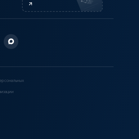
ерсональных
низации