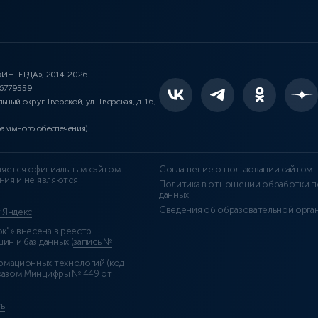
 «ИНТЕРДА», 2014-2026
46779559
льный округ Тверской, ул. Тверская, д. 16,
раммного обеспечения)
является официальным сайтом
Соглашение о пользовании сайтом
ния и не являются
Политика в отношении обработки п
данных
Сведения об образовательной орга
т Яндекс
”» внесена в реестр
н и баз данных (
запись №
рмационных технологий (код
казом Минцифры № 449 от
ь
.