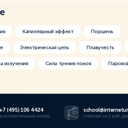
ме
ия
Капиллярный эффект
Поршень
ле
Электрическая цепь
Плавучесть
а излучения
Сила трения покоя
Паровой
+7 (495) 106 4424
school@internetur
дополнительный номер
ответим за 1 раб. де