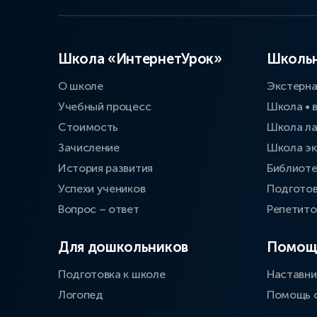
Школа «ИнтернетУрок»
Школьн
О школе
Экстерн
Учебный процесс
Школа • 
Стоимость
Школа л
Зачисление
Школа эк
История развития
Библиоте
Успехи учеников
Подготов
Вопрос – ответ
Репетит
Для дошкольников
Помощ
Подготовка к школе
Наставни
Логопед
Помощь 