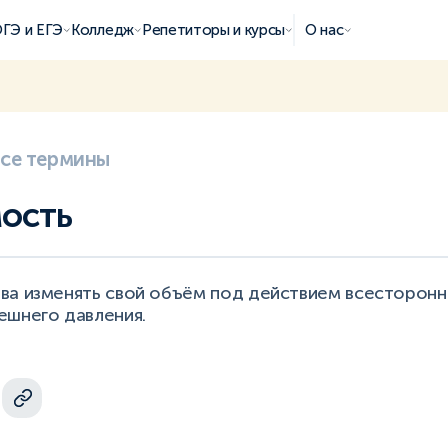
ГЭ и ЕГЭ
Колледж
Репетиторы и курсы
О нас
все термины
ость
ва изменять свой объём под действием всесторонн
ешнего давления.