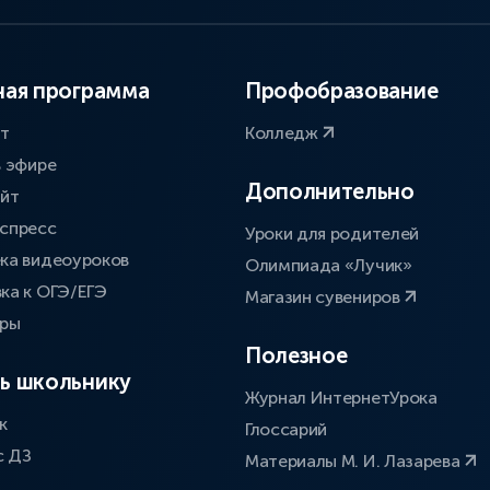
ая программа
Профобразование
ат
Колледж
в эфире
Дополнительно
айт
спресс
Уроки для родителей
ка видеоуроков
Олимпиада «Лучик»
ка к ОГЭ/ЕГЭ
Магазин сувениров
оры
Полезное
ь школьнику
Журнал ИнтернетУрока
к
Глоссарий
с ДЗ
Материалы М. И. Лазарева