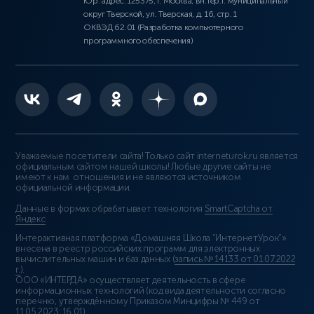
Юр. адрес: 125375, г. Москва, вн.тер.г. муниципальный
округ Тверской, ул. Тверская, д. 16, стр. 1
ОКВЭД 62.01 (Разработка компьютерного
программного обеспечения)
Уважаемые посетители сайта! Только сайт interneturok.ru является
официальным сайтом нашей школы! Любые другие сайты не
имеют к нам отношения и не являются источником
официальной информации.
Данные в формах обрабатывает технология
SmartCaptcha от
Яндекс
Интерактивная платформа «Домашняя Школа “ИнтернетУрок”»
внесена в реестр российских программ для электронных
вычислительных машин и баз данных (
запись № 14133 от 01.07.2022
г.
).
ООО «ИНТЕРДА» осуществляет деятельность в сфере
информационных технологий (код вида деятельности согласно
перечню, утверждённому Приказом Минцифры № 449 от
11.05.2023: 16.01)